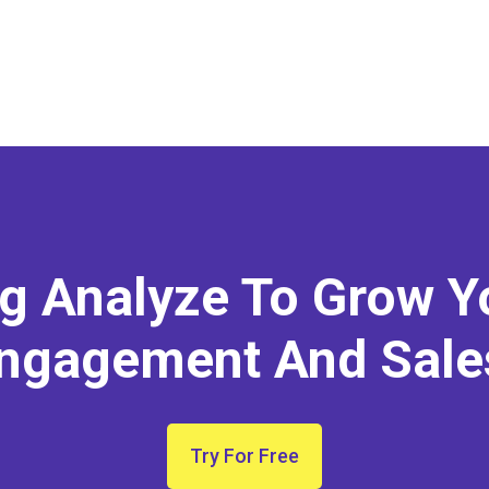
ng Analyze To Grow Y
ngagement And Sale
Try For Free