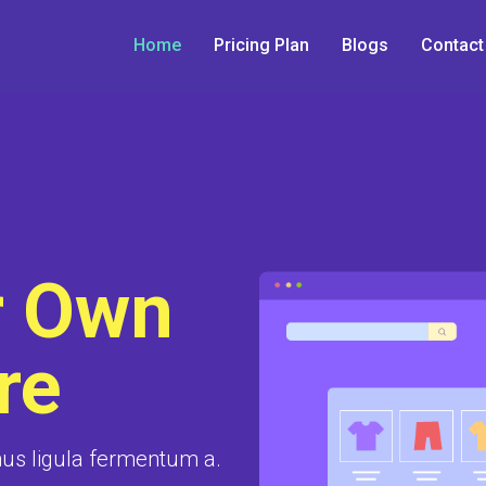
Home
Pricing Plan
Blogs
Contact
r Own
re
mus ligula fermentum a.