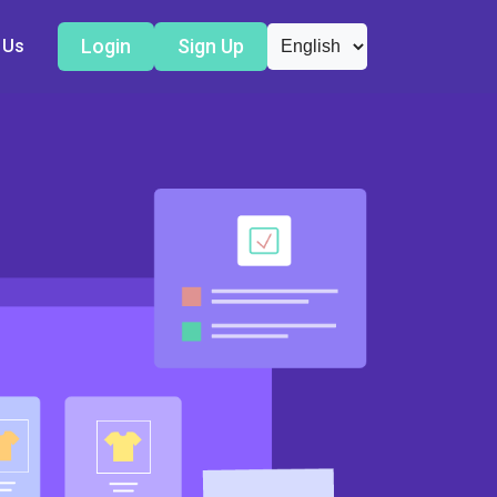
Login
Sign Up
 Us